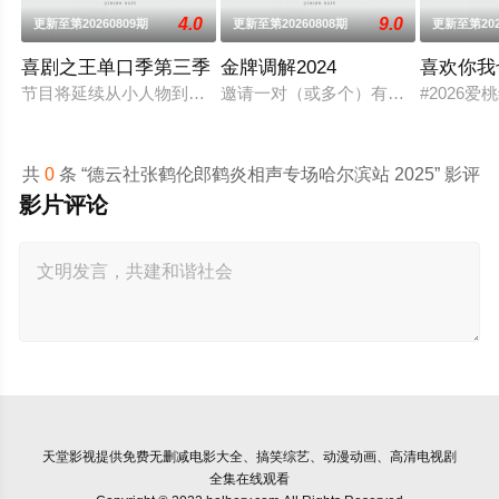
4.0
9.0
更新至第20260809期
更新至第20260808期
更新至第202
喜剧之王单口季第三季
金牌调解2024
喜欢你我
节目将延续从小人物到喜剧之王的故事，汇聚来自全国各地脱口秀
邀请一对（或多个）有矛盾的当事人
#2026
共
0
条 “德云社张鹤伦郎鹤炎相声专场哈尔滨站 2025” 影评
影片评论
天堂影视
提供免费无删减电影大全、搞笑综艺、动漫动画、高清电视剧
全集在线观看