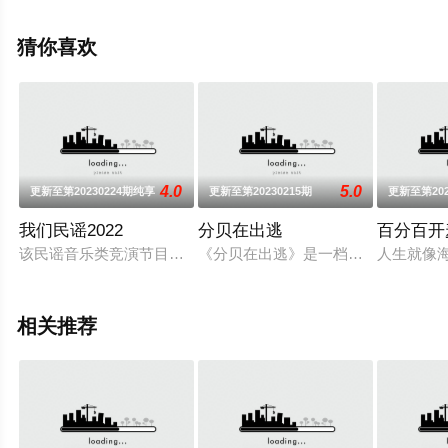
观看高清未删减完整版综艺节目就上天堂电影网，更多剧
情信息可移步至豆瓣综艺、电视猫或剧情网等平台了解。
猜你喜欢
4.0
5.0
更新至第20230224期纯享
更新至第20230215期
更新至第202
我们民谣2022
分贝在出逃
百分百开
该民谣音乐类竞演节目集结29组会生活有表达的音乐人齐聚一
《分贝在出逃》是一档新户外音乐治
人生就像
相关推荐