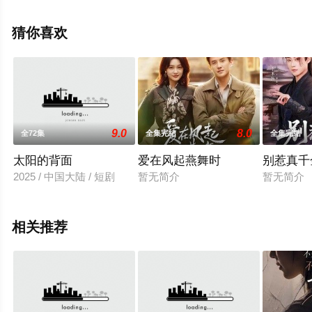
全集就上天堂电影网，热播电视剧提前免费观看，更多剧
情信息可移步至豆瓣电视剧、电视猫或剧情网等平台了
猜你喜欢
解。
9.0
8.0
全72集
全集完结
全集完结
太阳的背面
爱在风起燕舞时
别惹真千
2025 / 中国大陆 / 短剧
暂无简介
暂无简介
相关推荐