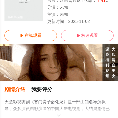
语言：
汉语普通话
状态：
全41集
- 
导演：
未知
主演：
未知
全41集/全集
更新时间：
2025-11-02
在线观看
极速观看


剧情介绍
我要评分
天堂影视爽剧《寒门贵子必化龙》是一部由知名导演执
导，众多演员精彩演绎的中国大陆电视剧，大结局剧情已
揭晓（全41集），手机免费观看高清未删减完整版电视剧
