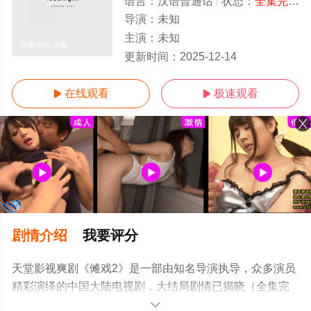
语言：
汉语普通话
状态：
全集完结
-
导演：
未知
主演：
未知
全集完结/全集
更新时间：
2025-12-14
在线观看
极速观看


剧情介绍
我要评分
天堂影视爽剧《傩戏2》是一部由知名导演执导，众多演员
精彩演绎的中国大陆电视剧，大结局剧情已揭晓（全集完
结），手机免费观看高清未删减完整版电视剧全集就上天
