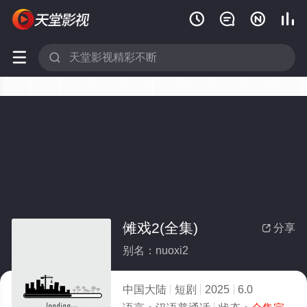






傩戏2(全集)
分享

别名：nuoxi2
中国大陆
短剧
2025
6.0