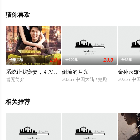
堂电影网，热播电视剧提前免费观看，更多剧情信息可移
步至豆瓣电视剧、电视猫或剧情网等平台了解。
猜你喜欢
2.0
10.0
全集完结
全100集
全62集
系统让我宠妻，引发财富连锁反应
倒流的月光
金孙落难
暂无简介
2025 / 中国大陆 / 短剧
2025 / 
相关推荐