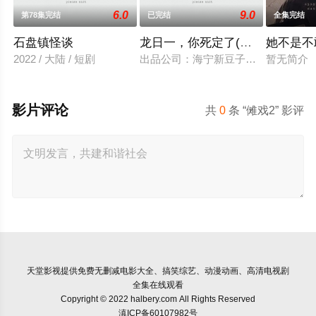
6.0
9.0
第78集完结
已完结
全集完结
石盘镇怪谈
龙日一，你死定了(短剧)
她不是不
2022 / 大陆 / 短剧
出品公司：海宁新豆子影视传媒有限公
暂无简介
影片评论
共
0
条 “傩戏2” 影评
天堂影视
提供免费无删减电影大全、搞笑综艺、动漫动画、高清电视剧
全集在线观看
Copyright © 2022 halbery.com All Rights Reserved
滇ICP备60107982号