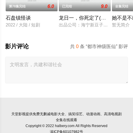
6.0
9.0
第78集完结
已完结
全集完结
石盘镇怪谈
龙日一，你死定了(短剧)
她不是不
2022 / 大陆 / 短剧
出品公司：海宁新豆子影视传媒有限公
暂无简介
影片评论
共
0
条 “都市神级医仙” 影评
天堂影视
提供免费无删减电影大全、搞笑综艺、动漫动画、高清电视剧
全集在线观看
Copyright © 2022 halbery.com All Rights Reserved
滇ICP备60107982号