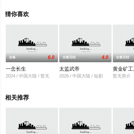
就上天堂电影网，热播电视剧提前免费观看，更多剧情信
息可移步至豆瓣电视剧、电视猫或剧情网等平台了解。
猜你喜欢
6.0
4.0
全集
全集完结
全集完结
一念长生
太监武帝
黄金矿工
2024 / 中国大陆 / 暂无
2026 / 中国大陆 / 短剧
暂无简介
相关推荐