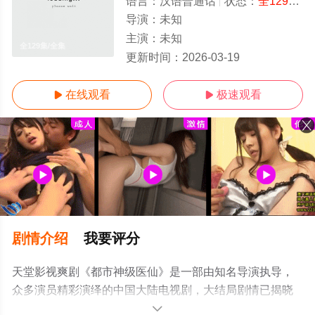
语言：
汉语普通话
状态：
全129集
-
导演：
未知
主演：
未知
全129集/全集
更新时间：
2026-03-19
在线观看
极速观看


剧情介绍
我要评分
天堂影视爽剧《都市神级医仙》是一部由知名导演执导，
众多演员精彩演绎的中国大陆电视剧，大结局剧情已揭晓
（全129集），手机免费观看高清未删减完整版电视剧全集
