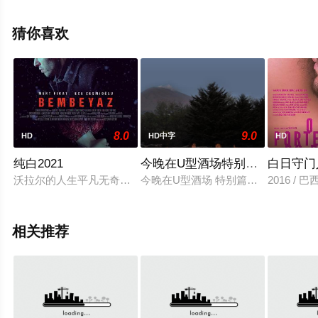
上天堂电影网，更多剧情信息可移步至豆瓣电影、电视猫
或剧情网等平台了解。
猜你喜欢
8.0
9.0
HD
HD中字
HD
纯白2021
今晚在U型酒场特别篇前篇
白日守门
沃拉尔的人生平凡无奇。他生长于一个虔诚的家庭，通过经营一
今晚在U型酒场 特别篇前篇
2016 / 巴
相关推荐