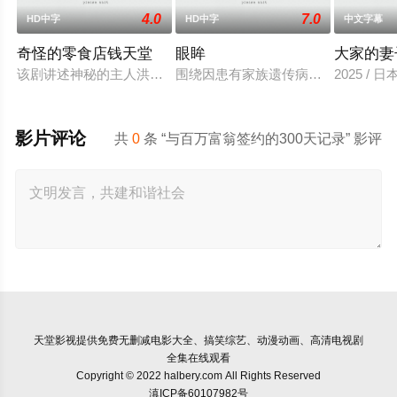
4.0
7.0
HD中字
HD中字
中文字幕
奇怪的零食店钱天堂
眼眸
大家的妻
该剧讲述神秘的主人洪子卖能够实现人们愿望的神秘零食，以及
围绕因患有家族遗传病而导致视力逐
2025 / 
影片评论
共
0
条 “与百万富翁签约的300天记录” 影评
天堂影视
提供免费无删减电影大全、搞笑综艺、动漫动画、高清电视剧
全集在线观看
Copyright © 2022 halbery.com All Rights Reserved
滇ICP备60107982号