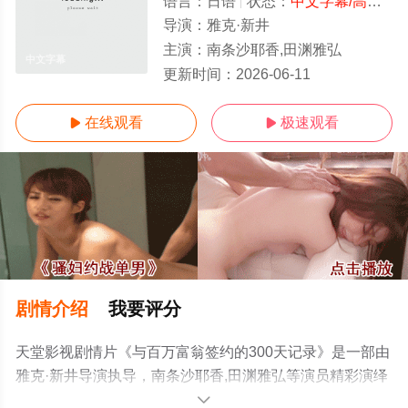
语言：
日语
状态：
中文字幕/高清
- 
导演：
雅克·新井
主演：
南条沙耶香,田渊雅弘
中文字幕
更新时间：
2026-06-11
在线观看
极速观看


剧情介绍
我要评分
天堂影视剧情片《与百万富翁签约的300天记录》是一部由
雅克·新井导演执导，南条沙耶香,田渊雅弘等演员精彩演绎
的日本电影，手机免费观看高清未删减完整版电影大全就
