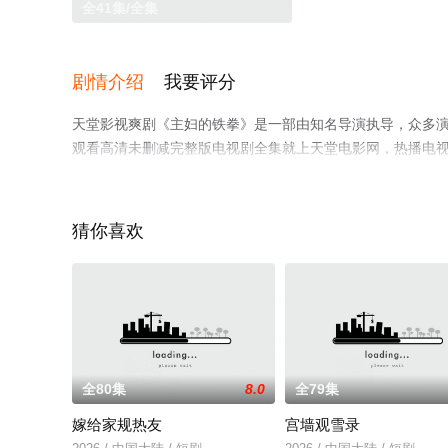
全41集/全集
剧情介绍
我要评分
天堂影视爽剧《主妇的铁拳》是一部由知名导演执导，众多演
观看高清未删减完整版电视剧全集就上天堂电影网，热播电
台了解。
猜你喜欢
全80集
8.0
全79集
嫁给家规热友
宫墙观雪录