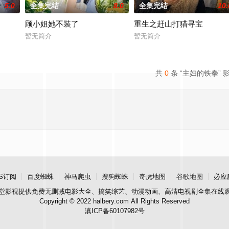
5.0
全集完结
8.0
全集完结
10.
顾小姐她不装了
重生之赶山打猎寻宝
暂无简介
暂无简介
共
0
条 “主妇的铁拳” 
S订阅
百度蜘蛛
神马爬虫
搜狗蜘蛛
奇虎地图
谷歌地图
必应
堂影视
提供免费无删减电影大全、搞笑综艺、动漫动画、高清电视剧全集在线
Copyright © 2022 halbery.com All Rights Reserved
滇ICP备60107982号