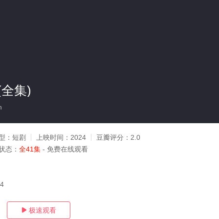
全集)
n
型：
短剧
上映时间：
2024
豆瓣评分：
2.0
状态：
全41集
- 免费在线观看
04
极速观看
