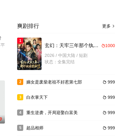
爽剧排行
更多

费
1
等平
玄幻：天牢三年那个纨绔出狱了
1000

2026 / 中国大陆 / 短剧
状态：全集完结
嫡女是废柴老祖不好惹第七部
999
2

白衣掌天下
999
3

重生逆袭，开局迎娶白富美
999
4

0
超品相师
999
5
