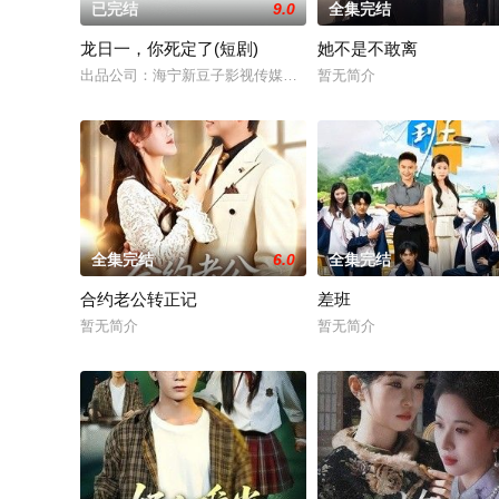
已完结
9.0
全集完结
龙日一，你死定了(短剧)
她不是不敢离
出品公司：海宁新豆子影视传媒有限公司、北京九和龙胜文化传媒
暂无简介
全集完结
6.0
全集完结
合约老公转正记
差班
暂无简介
暂无简介