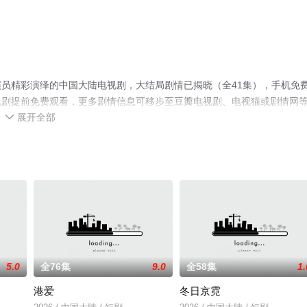
员精彩演绎的中国大陆电视剧，大结局剧情已揭晓（全41集），手机免
视剧提前免费观看，更多剧情信息可移步至豆瓣电视剧、电视猫或剧情网
展开全部

5.0
全76集
9.0
全58集
1.
港爱
冬日京霓