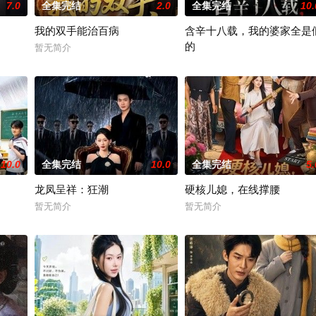
7.0
全集完结
2.0
全集完结
10.
我的双手能治百病
含辛十八载，我的婆家全是
的
有限公司开机时间：2026年3月底联含出品人：林涛、张志远、马朝思远总制
暂无简介
暂无简介
10.0
全集完结
10.0
全集完结
5.
龙凤呈祥：狂潮
硬核儿媳，在线撑腰
暂无简介
暂无简介