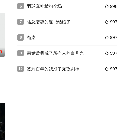
羽球真神横扫全场
998
6

陆总暗恋的秘书结婚了
997
7

渐染
997
8

0
离婚后我成了所有人的白月光
997
9

签到百年的我成了无敌剑神
997
10
