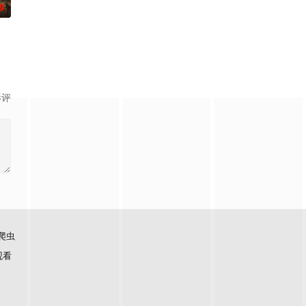
0
影评
爬虫
观看