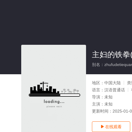
主妇的铁拳(
别名：zhufudetiequa
地区：
中国大陆
类
语言：
汉语普通话
导演：
未知
主演：
未知
更新时间：
2025-01-
在线观看
