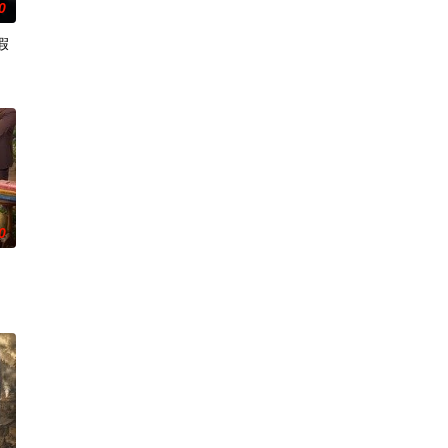
0
假
片人：郭倩影总监制：张志远制片人：安
0