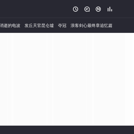




消逝的电波
发丘天官昆仑墟
夺冠
浪客剑心最终章追忆篇