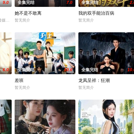
9.0
全集完结
7.0
全集完结
2.
她不是不敢离
我的双手能治百病
传媒有限公司、北京九和龙胜文化传媒有限公司开机时间：2026年3月底联含
暂无简介
暂无简介
6.0
全集完结
10.0
全集完结
10.
差班
龙凤呈祥：狂潮
暂无简介
暂无简介