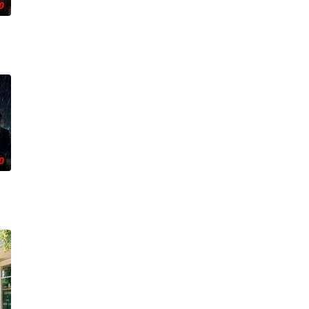
0
出品人：林涛、张志远、马朝思远总制片人：郭倩影总监制：张志远制片人：安
0