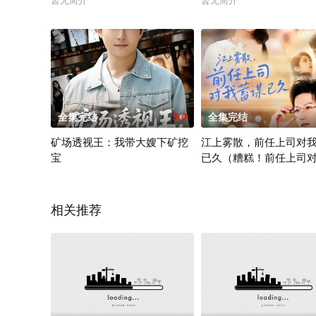
暂无简介
暂无简介
全集完结
9.0
全集完结
矿场透视王：我带大嫂下矿挖
江上雾散，前任上司对
宝
已久（糟糕！前任上司
谋已久）
暂无简介
暂无简介
相关推荐