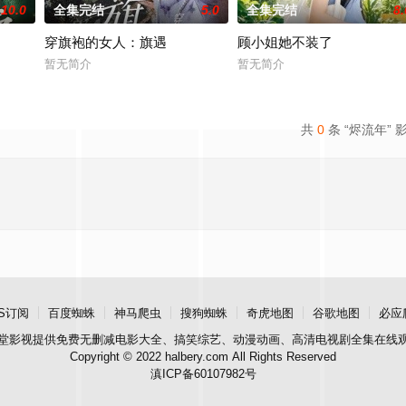
10.0
全集完结
5.0
全集完结
8.
穿旗袍的女人：旗遇
顾小姐她不装了
暂无简介
暂无简介
共
0
条 “烬流年” 
S订阅
百度蜘蛛
神马爬虫
搜狗蜘蛛
奇虎地图
谷歌地图
必应
堂影视
提供免费无删减电影大全、搞笑综艺、动漫动画、高清电视剧全集在线
Copyright © 2022 halbery.com All Rights Reserved
滇ICP备60107982号