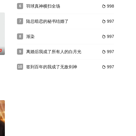
羽球真神横扫全场
998
6

陆总暗恋的秘书结婚了
997
7

渐染
997
8

0
离婚后我成了所有人的白月光
997
9

签到百年的我成了无敌剑神
997
10
