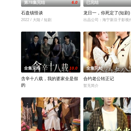
第78集完结
6.0
已完结
石盘镇怪谈
龙日一，你死定了(短剧)
2022 / 大陆 / 短剧
出品公司：海宁新豆子影视
全集完结
10.0
全集完结
含辛十八载，我的婆家全是假
合约老公转正记
的
暂无简介
暂无简介