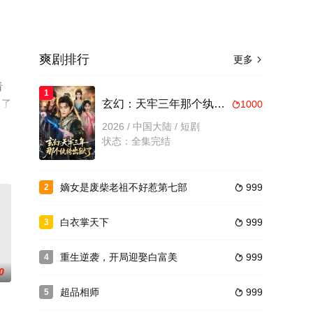
爽剧排行
更多

看
1
台了
玄幻：天牢三年那个纨绔出狱了
1000

2026 / 中国大陆 / 短剧
状态：全集完结
嫡女是废柴老祖不好惹第七部
999
2

白衣掌天下
999
3

重生逆袭，开局迎娶白富美
999
4

0
超品相师
999
5
