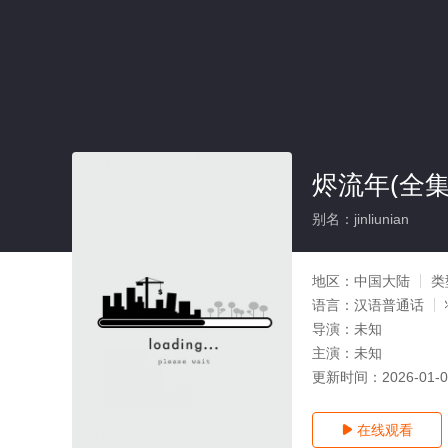
烬流年(全集
别名：jinliunian
地区：
中国大陆
类
语言：
汉语普通话
导演：
未知
主演：
未知
更新时间：
2026-01-
在线观看
