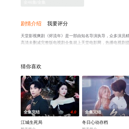
全46集/全集
剧情介绍
我要评分
天堂影视爽剧《烬流年》是一部由知名导演执导，众多演员精
高清未删减完整版电视剧全集就上天堂电影网，热播电视剧
解。
猜你喜欢
全集完结
4.0
全集完结
江城生死局
冬日心动存档