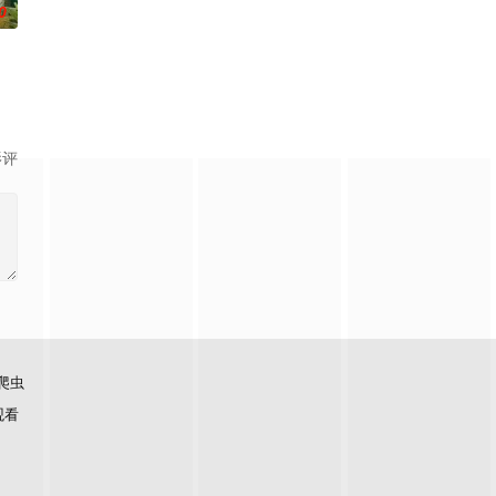
0
影评
爬虫
观看