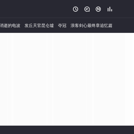




消逝的电波
发丘天官昆仑墟
夺冠
浪客剑心最终章追忆篇