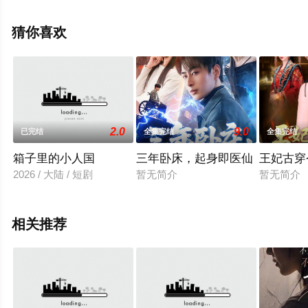
天堂电影网，热播电视剧提前免费观看，更多剧情信息可
移步至豆瓣电视剧、电视猫或剧情网等平台了解。
猜你喜欢
2.0
9.0
已完结
全集完结
全集完结
箱子里的小人国
三年卧床，起身即医仙
王妃古穿
2026 / 大陆 / 短剧
暂无简介
暂无简介
相关推荐