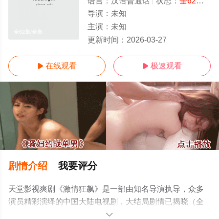
语言：
汉语普通话
状态：
全62集
- 
导演：
未知
主演：
未知
全62集/全集
更新时间：
2026-03-27
在线观看
极速观看


剧情介绍
我要评分
天堂影视爽剧《激情狂飙》是一部由知名导演执导，众多
演员精彩演绎的中国大陆电视剧，大结局剧情已揭晓（全
62集），手机免费观看高清未删减完整版电视剧全集就上
