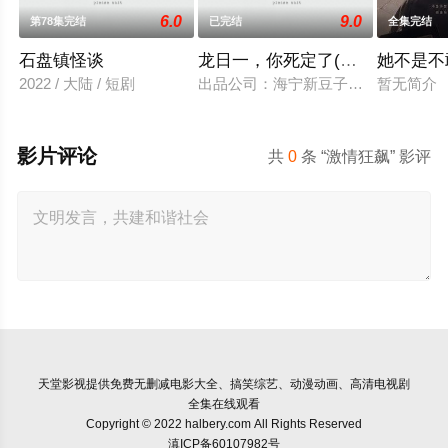
6.0
9.0
第78集完结
已完结
全集完结
石盘镇怪谈
龙日一，你死定了(短剧)
她不是不
2022 / 大陆 / 短剧
出品公司：海宁新豆子影视传媒有限公
暂无简介
影片评论
共
0
条 “激情狂飙” 影评
天堂影视
提供免费无删减电影大全、搞笑综艺、动漫动画、高清电视剧
全集在线观看
Copyright © 2022 halbery.com All Rights Reserved
滇ICP备60107982号